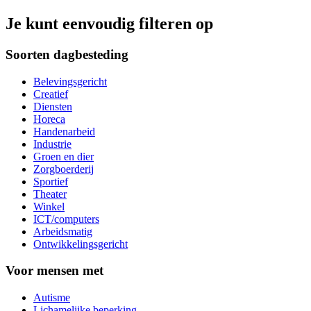
Je kunt eenvoudig filteren op
Soorten dagbesteding
Belevingsgericht
Creatief
Diensten
Horeca
Handenarbeid
Industrie
Groen en dier
Zorgboerderij
Sportief
Theater
Winkel
ICT/computers
Arbeidsmatig
Ontwikkelingsgericht
Voor mensen met
Autisme
Lichamelijke beperking