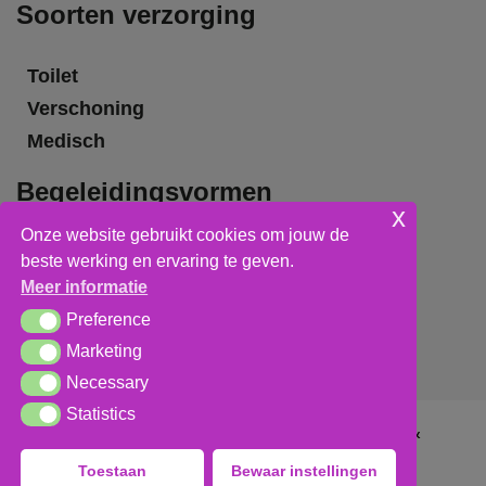
Soorten verzorging
Toilet
Verschoning
Medisch
Begeleidingsvormen
x
Onze website gebruikt cookies om jouw de
Grote groepsbegeleiding
beste werking en ervaring te geven.
Kleine groepsbegeleiding
Meer informatie
Individuele begeleiding
Preference
Preference
Marketing
Marketing
Necessary
Necessary
Statistics
Statistics
Algemene voorwaarden
,
privacy verklaring
&
cookieverklaring
Toestaan
Bewaar instellingen