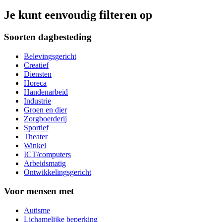
Je kunt eenvoudig filteren op
Soorten dagbesteding
Belevingsgericht
Creatief
Diensten
Horeca
Handenarbeid
Industrie
Groen en dier
Zorgboerderij
Sportief
Theater
Winkel
ICT/computers
Arbeidsmatig
Ontwikkelingsgericht
Voor mensen met
Autisme
Lichamelijke beperking