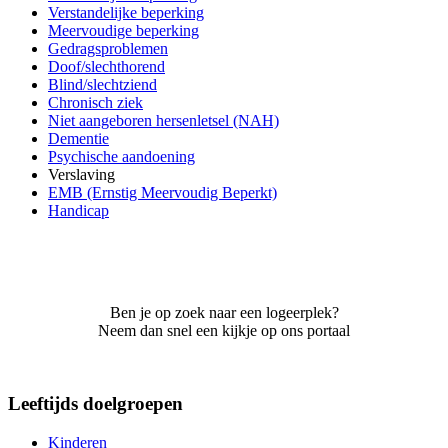
Verstandelijke beperking
Meervoudige beperking
Gedragsproblemen
Doof/slechthorend
Blind/slechtziend
Chronisch ziek
Niet aangeboren hersenletsel (NAH)
Dementie
Psychische aandoening
Verslaving
EMB (Ernstig Meervoudig Beperkt)
Handicap
Ben je op zoek naar een logeerplek?
Neem dan snel een kijkje op ons portaal
Leeftijds doelgroepen
Kinderen