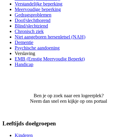
Verstandelijke beperking
Meervoudige beperking
Gedragsproblemen
Doof/slechthorend
Blind/slechtziend
Chronisch ziek
Niet aangeboren hersenletsel (NAH)
Dementie
Psychische aandoening
Verslaving
EMB (Ernstig Meervoudig Beperkt)
Handicap
Ben je op zoek naar een logeerplek?
Neem dan snel een kijkje op ons portaal
Leeftijds doelgroepen
Kinderen