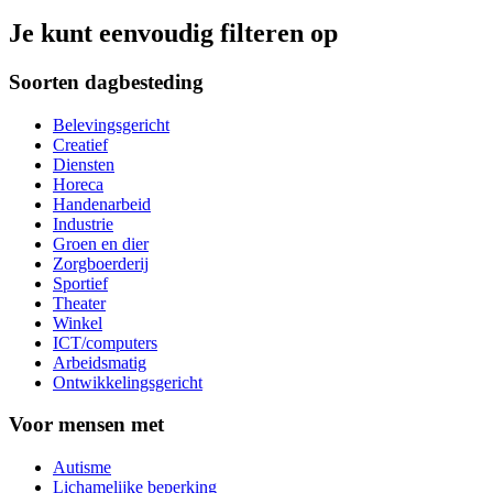
Je kunt eenvoudig filteren op
Soorten dagbesteding
Belevingsgericht
Creatief
Diensten
Horeca
Handenarbeid
Industrie
Groen en dier
Zorgboerderij
Sportief
Theater
Winkel
ICT/computers
Arbeidsmatig
Ontwikkelingsgericht
Voor mensen met
Autisme
Lichamelijke beperking