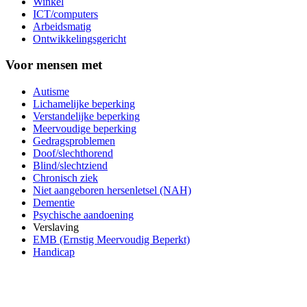
Winkel
ICT/computers
Arbeidsmatig
Ontwikkelingsgericht
Voor mensen met
Autisme
Lichamelijke beperking
Verstandelijke beperking
Meervoudige beperking
Gedragsproblemen
Doof/slechthorend
Blind/slechtziend
Chronisch ziek
Niet aangeboren hersenletsel (NAH)
Dementie
Psychische aandoening
Verslaving
EMB (Ernstig Meervoudig Beperkt)
Handicap