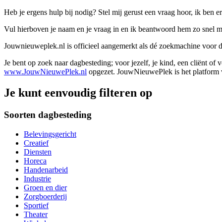
Heb je ergens hulp bij nodig? Stel mij gerust een vraag hoor, ik ben er
Vul hierboven je naam en je vraag in en ik beantwoord hem zo snel m
Jouwnieuweplek.nl is officieel aangemerkt als dé zoekmachine voor
Je bent op zoek naar dagbesteding; voor jezelf, je kind, een cliënt of
www.JouwNieuwePlek.nl
opgezet. JouwNieuwePlek is het platform v
Je kunt eenvoudig filteren op
Soorten dagbesteding
Belevingsgericht
Creatief
Diensten
Horeca
Handenarbeid
Industrie
Groen en dier
Zorgboerderij
Sportief
Theater