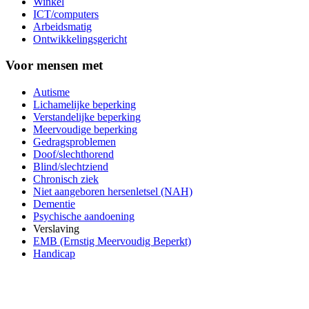
Winkel
ICT/computers
Arbeidsmatig
Ontwikkelingsgericht
Voor mensen met
Autisme
Lichamelijke beperking
Verstandelijke beperking
Meervoudige beperking
Gedragsproblemen
Doof/slechthorend
Blind/slechtziend
Chronisch ziek
Niet aangeboren hersenletsel (NAH)
Dementie
Psychische aandoening
Verslaving
EMB (Ernstig Meervoudig Beperkt)
Handicap