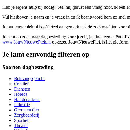
Heb je ergens hulp bij nodig? Stel mij gerust een vraag hoor, ik ben er
Vul hierboven je naam en je vraag in en ik beantwoord hem zo snel m
Jouwnieuweplek.nl is officieel aangemerkt als dé zoekmachine voor
Je bent op zoek naar dagbesteding; voor jezelf, je kind, een cliënt of
www.JouwNieuwePlek.nl
opgezet. JouwNieuwePlek is het platform v
Je kunt eenvoudig filteren op
Soorten dagbesteding
Belevingsgericht
Creatief
Diensten
Horeca
Handenarbeid
Industrie
Groen en dier
Zorgboerderij
Sportief
Theater