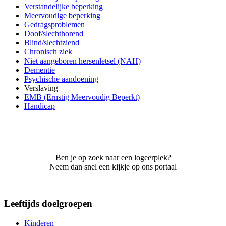
Verstandelijke beperking
Meervoudige beperking
Gedragsproblemen
Doof/slechthorend
Blind/slechtziend
Chronisch ziek
Niet aangeboren hersenletsel (NAH)
Dementie
Psychische aandoening
Verslaving
EMB (Ernstig Meervoudig Beperkt)
Handicap
Ben je op zoek naar een logeerplek?
Neem dan snel een kijkje op ons portaal
Leeftijds doelgroepen
Kinderen