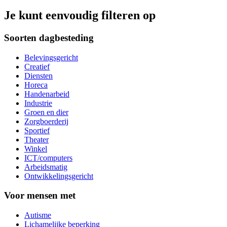
Je kunt eenvoudig filteren op
Soorten dagbesteding
Belevingsgericht
Creatief
Diensten
Horeca
Handenarbeid
Industrie
Groen en dier
Zorgboerderij
Sportief
Theater
Winkel
ICT/computers
Arbeidsmatig
Ontwikkelingsgericht
Voor mensen met
Autisme
Lichamelijke beperking