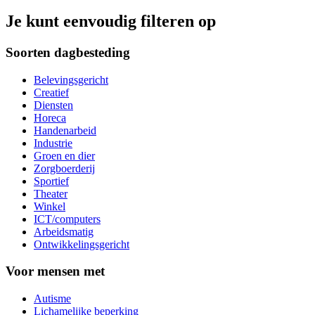
Je kunt eenvoudig filteren op
Soorten dagbesteding
Belevingsgericht
Creatief
Diensten
Horeca
Handenarbeid
Industrie
Groen en dier
Zorgboerderij
Sportief
Theater
Winkel
ICT/computers
Arbeidsmatig
Ontwikkelingsgericht
Voor mensen met
Autisme
Lichamelijke beperking