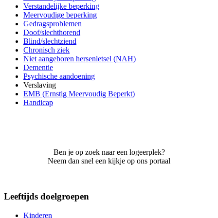
Verstandelijke beperking
Meervoudige beperking
Gedragsproblemen
Doof/slechthorend
Blind/slechtziend
Chronisch ziek
Niet aangeboren hersenletsel (NAH)
Dementie
Psychische aandoening
Verslaving
EMB (Ernstig Meervoudig Beperkt)
Handicap
Ben je op zoek naar een logeerplek?
Neem dan snel een kijkje op ons portaal
Leeftijds doelgroepen
Kinderen