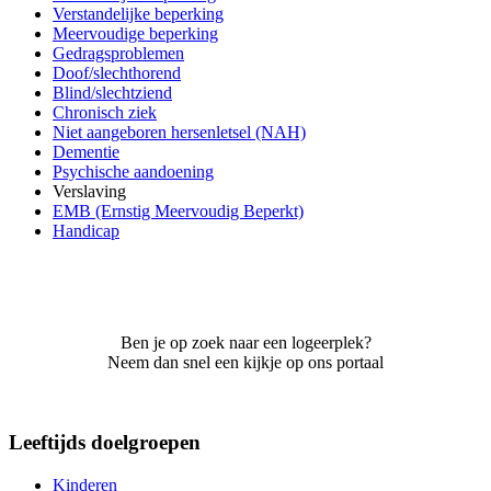
Verstandelijke beperking
Meervoudige beperking
Gedragsproblemen
Doof/slechthorend
Blind/slechtziend
Chronisch ziek
Niet aangeboren hersenletsel (NAH)
Dementie
Psychische aandoening
Verslaving
EMB (Ernstig Meervoudig Beperkt)
Handicap
Ben je op zoek naar een logeerplek?
Neem dan snel een kijkje op ons portaal
Leeftijds doelgroepen
Kinderen