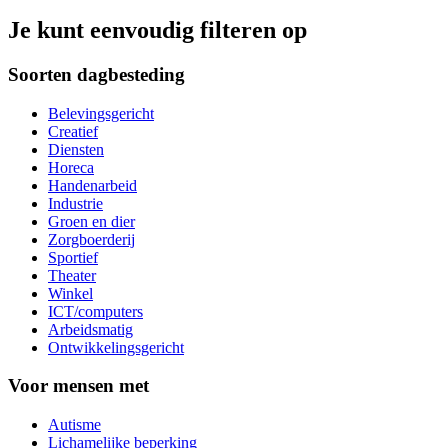
Je kunt eenvoudig filteren op
Soorten dagbesteding
Belevingsgericht
Creatief
Diensten
Horeca
Handenarbeid
Industrie
Groen en dier
Zorgboerderij
Sportief
Theater
Winkel
ICT/computers
Arbeidsmatig
Ontwikkelingsgericht
Voor mensen met
Autisme
Lichamelijke beperking