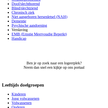
Doof/slechthorend
Blind/slechtziend
Chronisch ziek
Niet aangeboren hersenletsel (NAH)
Dementie
Psychische aandoening
Verslaving
EMB (Ernstig Meervoudig Beperkt)
Handicap
Ben je op zoek naar een logeerplek?
Neem dan snel een kijkje op ons portaal
Leeftijds doelgroepen
Kinderen
Jong volwassenen
Volwassenen
Ouderen