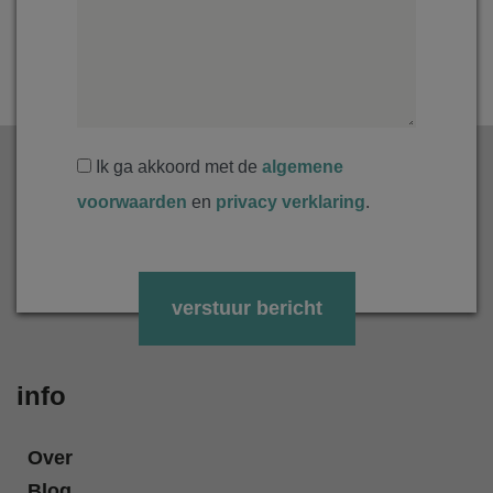
Ik ga akkoord met de
algemene
voorwaarden
en
privacy verklaring
.
Gelieve dit veld leeg te laten.
info
Over
Blog