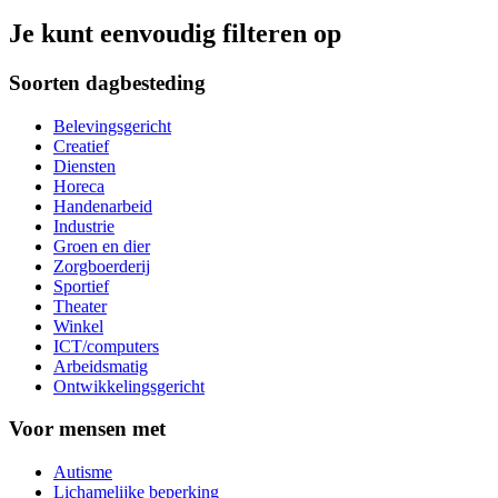
Je kunt eenvoudig filteren op
Soorten dagbesteding
Belevingsgericht
Creatief
Diensten
Horeca
Handenarbeid
Industrie
Groen en dier
Zorgboerderij
Sportief
Theater
Winkel
ICT/computers
Arbeidsmatig
Ontwikkelingsgericht
Voor mensen met
Autisme
Lichamelijke beperking