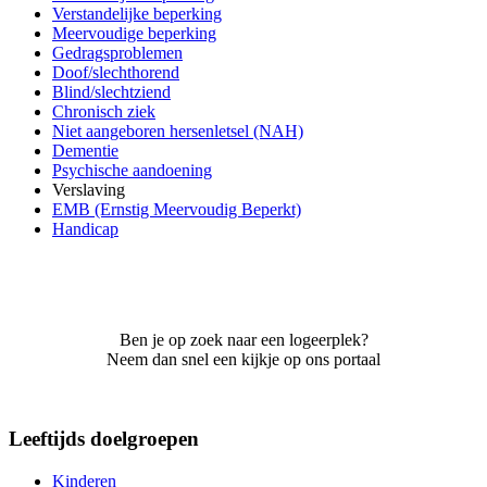
Verstandelijke beperking
Meervoudige beperking
Gedragsproblemen
Doof/slechthorend
Blind/slechtziend
Chronisch ziek
Niet aangeboren hersenletsel (NAH)
Dementie
Psychische aandoening
Verslaving
EMB (Ernstig Meervoudig Beperkt)
Handicap
Ben je op zoek naar een logeerplek?
Neem dan snel een kijkje op ons portaal
Leeftijds doelgroepen
Kinderen