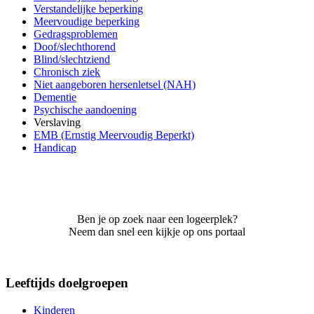
Verstandelijke beperking
Meervoudige beperking
Gedragsproblemen
Doof/slechthorend
Blind/slechtziend
Chronisch ziek
Niet aangeboren hersenletsel (NAH)
Dementie
Psychische aandoening
Verslaving
EMB (Ernstig Meervoudig Beperkt)
Handicap
Ben je op zoek naar een logeerplek?
Neem dan snel een kijkje op ons portaal
Leeftijds doelgroepen
Kinderen