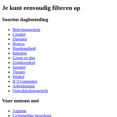
Je kunt eenvoudig filteren op
Soorten dagbesteding
Belevingsgericht
Creatief
Diensten
Horeca
Handenarbeid
Industrie
Groen en dier
Zorgboerderij
Sportief
Theater
Winkel
ICT/computers
Arbeidsmatig
Ontwikkelingsgericht
Voor mensen met
Autisme
Lichamelijke beperking