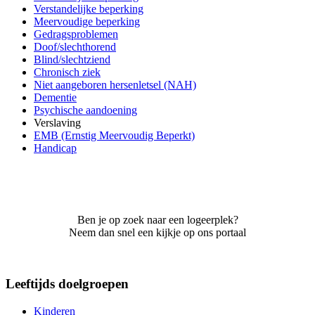
Verstandelijke beperking
Meervoudige beperking
Gedragsproblemen
Doof/slechthorend
Blind/slechtziend
Chronisch ziek
Niet aangeboren hersenletsel (NAH)
Dementie
Psychische aandoening
Verslaving
EMB (Ernstig Meervoudig Beperkt)
Handicap
Ben je op zoek naar een logeerplek?
Neem dan snel een kijkje op ons portaal
Leeftijds doelgroepen
Kinderen