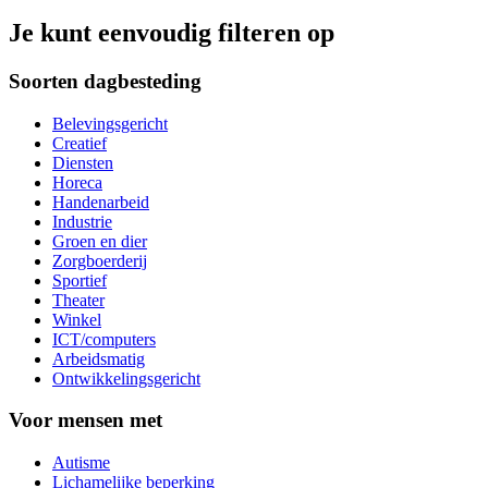
Je kunt eenvoudig filteren op
Soorten dagbesteding
Belevingsgericht
Creatief
Diensten
Horeca
Handenarbeid
Industrie
Groen en dier
Zorgboerderij
Sportief
Theater
Winkel
ICT/computers
Arbeidsmatig
Ontwikkelingsgericht
Voor mensen met
Autisme
Lichamelijke beperking