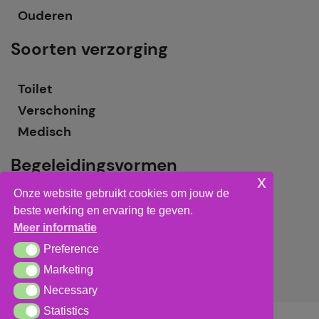
Ouderen
Soorten verzorging
Toilet
Verschoning
Medisch
Begeleidingsvormen
x
Onze website gebruikt cookies om jouw de
Grote groepsbegeleiding
beste werking en ervaring te geven.
Kleine groepsbegeleiding
Meer informatie
Individuele begeleiding
Preference
Preference
Marketing
Marketing
Necessary
Necessary
Statistics
Statistics