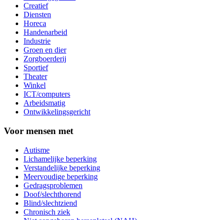
Creatief
Diensten
Horeca
Handenarbeid
Industrie
Groen en dier
Zorgboerderij
Sportief
Theater
Winkel
ICT/computers
Arbeidsmatig
Ontwikkelingsgericht
Voor mensen met
Autisme
Lichamelijke beperking
Verstandelijke beperking
Meervoudige beperking
Gedragsproblemen
Doof/slechthorend
Blind/slechtziend
Chronisch ziek