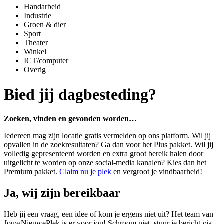
Handarbeid
Industrie
Groen & dier
Sport
Theater
Winkel
ICT/computer
Overig
Bied jij dagbesteding?
Zoeken, vinden en gevonden worden…
Iedereen mag zijn locatie gratis vermelden op ons platform. Wil jij
opvallen in de zoekresultaten? Ga dan voor het Plus pakket. Wil jij
volledig gepresenteerd worden en extra groot bereik halen door
uitgelicht te worden op onze social-media kanalen? Kies dan het
Premium pakket.
Claim nu je plek
en vergroot je vindbaarheid!
Ja, wij zijn bereikbaar
Heb jij een vraag, een idee of kom je ergens niet uit? Het team van
JouwNieuwePlek is er voor jou! Schroom niet, stuur je bericht via