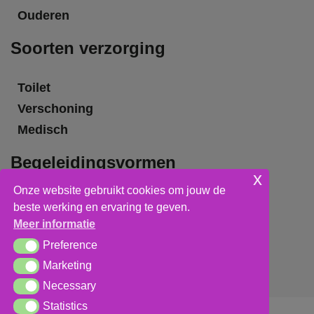
Ouderen
Soorten verzorging
Toilet
Verschoning
Medisch
Begeleidingsvormen
x
Onze website gebruikt cookies om jouw de
Grote groepsbegeleiding
beste werking en ervaring te geven.
Kleine groepsbegeleiding
Meer informatie
Individuele begeleiding
Preference
Preference
Marketing
Marketing
Necessary
Necessary
Statistics
Statistics