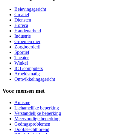
Belevingsgericht
Creatief
Diensten
Horeca
Handenarbeid
Industrie
Groen en dier
Zorgboerderij
Sportief
Theater
Winkel
ICT/computers
Arbeidsmatig
Ontwikkelingsgericht
Voor mensen met
Autisme
Lichamelijke beperking
Verstandelijke beperking
Meervoudige beperking
Gedragsproblemen
Doof/slechthorend