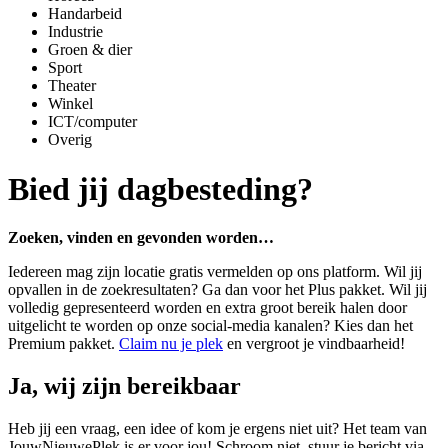
Handarbeid
Industrie
Groen & dier
Sport
Theater
Winkel
ICT/computer
Overig
Bied jij dagbesteding?
Zoeken, vinden en gevonden worden…
Iedereen mag zijn locatie gratis vermelden op ons platform. Wil jij
opvallen in de zoekresultaten? Ga dan voor het Plus pakket. Wil jij
volledig gepresenteerd worden en extra groot bereik halen door
uitgelicht te worden op onze social-media kanalen? Kies dan het
Premium pakket.
Claim nu je plek
en vergroot je vindbaarheid!
Ja, wij zijn bereikbaar
Heb jij een vraag, een idee of kom je ergens niet uit? Het team van
JouwNieuwePlek is er voor jou! Schroom niet, stuur je bericht via