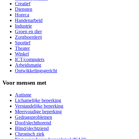
Creatief
Diensten
Horeca
Handenarbeid
Industrie
Groen en dier
Zorgboerderij
Sportief
Theater
Winkel
ICT/computers
Arbeidsmatig
Ontwikkelingsgericht
Voor mensen met
Autisme
Lichamelijke beperking
Verstandelijke beperking
Meervoudige beperking
Gedragsproblemen
Doof/slechthorend
Blind/slechtziend
Chronisch ziek