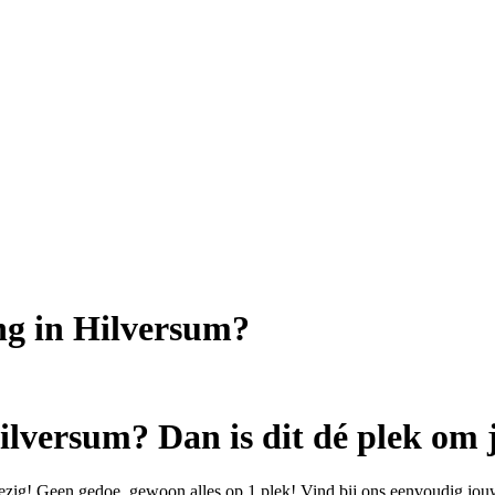
ng in Hilversum?
ilversum? Dan is dit dé plek om 
ezig! Geen gedoe, gewoon alles op 1 plek! Vind bij ons eenvoudig jouw