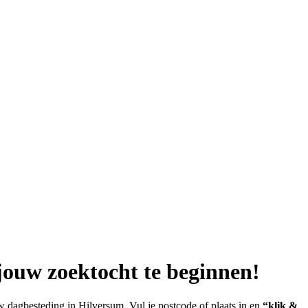
jouw zoektocht te beginnen!
 dagbesteding in Hilversum. Vul je postcode of plaats in en
“klik &