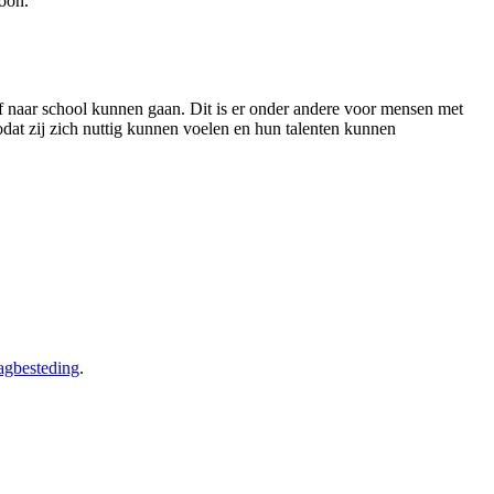
oon.
f naar school kunnen gaan
. Dit is er onder andere voor mensen met
zodat zij zich nuttig kunnen voelen en hun talenten kunnen
agbesteding
.