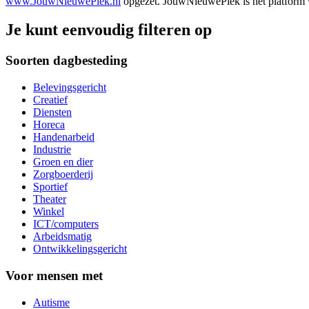
www.JouwNieuwePlek.nl
opgezet. JouwNieuwePlek is het platform v
Je kunt eenvoudig filteren op
Soorten dagbesteding
Belevingsgericht
Creatief
Diensten
Horeca
Handenarbeid
Industrie
Groen en dier
Zorgboerderij
Sportief
Theater
Winkel
ICT/computers
Arbeidsmatig
Ontwikkelingsgericht
Voor mensen met
Autisme