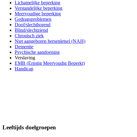
Lichamelijke beperking
Verstandelijke beperking
Meervoudige beperking
Gedragsproblemen
Doof/slechthorend
Blind/slechtziend
Chronisch ziek
Niet aangeboren hersenletsel (NAH)
Dementie
Psychische aandoening
Verslaving
EMB (Ernstig Meervoudig Beperkt)
Handicap
Leeftijds doelgroepen