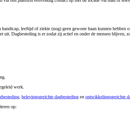
ia ons platform eenvoudig contact op met de locatie via mail of telef
 handicap, leeftijd of ziekte (nog) geen gewone baan kunnen hebben o
et uit. Dagbesteding is er zodat zij actief en onder de mensen blijven, 
ing.
begeleid werk.
gbesteding
,
belevingsgerichte dagbesteding
en
ontwikkelingsgerichte d
lteren op: