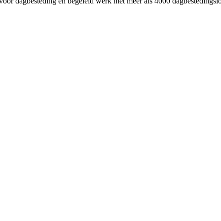
oor dagbesteding en begeleid werk met meer als 4000 dagbestedingslo