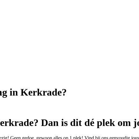
ing in Kerkrade?
erkrade? Dan is dit dé plek om j
ezig! Geen gedoe, gewoon alles op 1 plek! Vind bij ons eenvoudig jouw