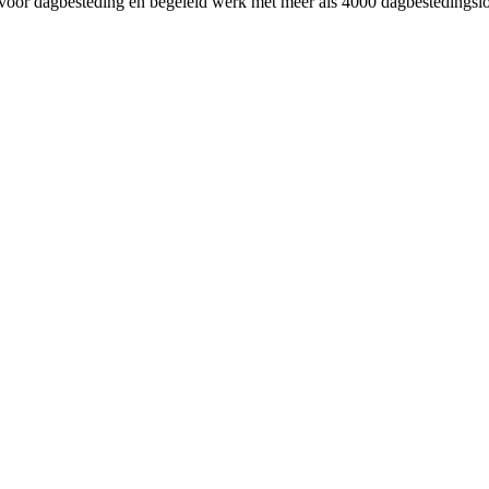
oor dagbesteding en begeleid werk met meer als 4000 dagbestedingslo