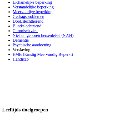
Lichamelijke beperking
Verstandelijke beperking
Meervoudige beperking
Gedragsproblemen
Doof/slechthorend
Blind/slechtziend
Chronisch ziek
Niet aangeboren hersenletsel (NAH)
Dementie
Psychische aandoening
Verslaving
EMB (Ernstig Meervoudig Beperkt)
Handicap
Leeftijds doelgroepen