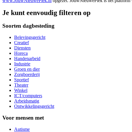
www.JouwNieuwePlek.nl
opgezet. JouwNieuwePlek is het platform v
Je kunt eenvoudig filteren op
Soorten dagbesteding
Belevingsgericht
Creatief
Diensten
Horeca
Handenarbeid
Industrie
Groen en dier
Zorgboerderij
Sportief
Theater
Winkel
ICT/computers
Arbeidsmatig
Ontwikkelingsgericht
Voor mensen met
Autisme