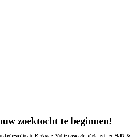
ouw zoektocht te beginnen!
 dagbesteding in Kerkrade. Vul je postcode of plaats in en
“klik &