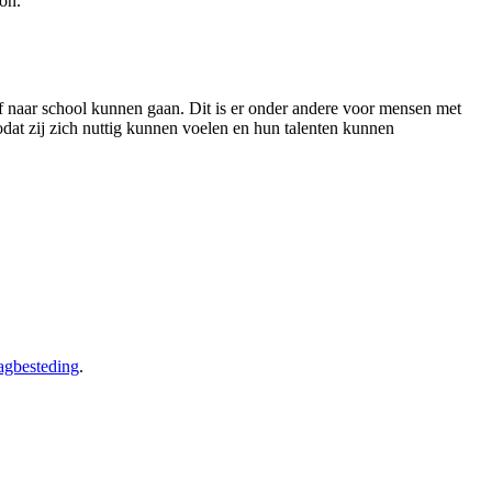
on.
f naar school kunnen gaan
. Dit is er onder andere voor mensen met
zodat zij zich nuttig kunnen voelen en hun talenten kunnen
agbesteding
.