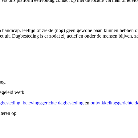
a ons platform eenvoudig contact op met de locatie via mail of telefo
 handicap, leeftijd of ziekte (nog) geen gewone baan kunnen hebben o
et uit. Dagbesteding is er zodat zij actief en onder de mensen blijven, 
ing.
begeleid werk.
gbesteding
,
belevingsgerichte dagbesteding
en
ontwikkelingsgerichte d
lteren op: