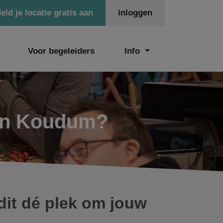
eld je locatie gratis aan
inloggen
Voor begeleiders
Info
 in Koudum?
it dé plek om jouw