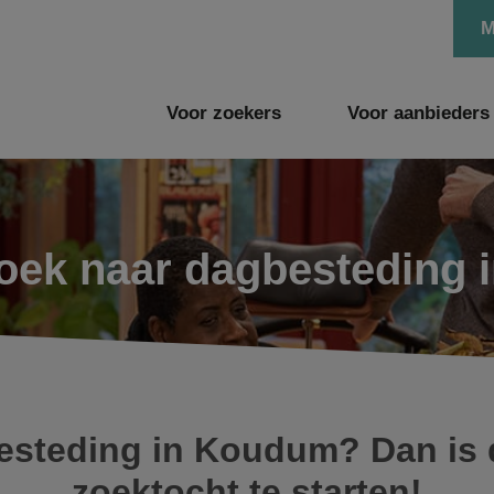
M
Voor zoekers
Voor aanbieders
 zoek naar dagbesteding
esteding in Koudum? Dan is d
zoektocht te starten!