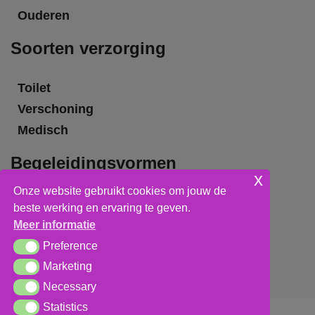
Ouderen
Soorten verzorging
Toilet
Verschoning
Medisch
Begeleidingsvormen
x
Onze website gebruikt cookies om jouw de
Grote groepsbegeleiding
beste werking en ervaring te geven.
Kleine groepsbegeleiding
Meer informatie
Individuele begeleiding
Preference
Preference
Marketing
Marketing
Necessary
Necessary
Statistics
Statistics