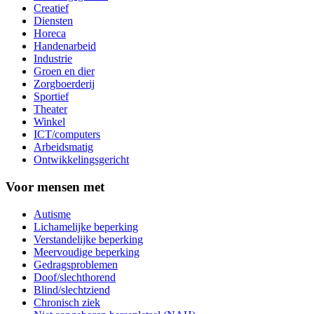
Creatief
Diensten
Horeca
Handenarbeid
Industrie
Groen en dier
Zorgboerderij
Sportief
Theater
Winkel
ICT/computers
Arbeidsmatig
Ontwikkelingsgericht
Voor mensen met
Autisme
Lichamelijke beperking
Verstandelijke beperking
Meervoudige beperking
Gedragsproblemen
Doof/slechthorend
Blind/slechtziend
Chronisch ziek