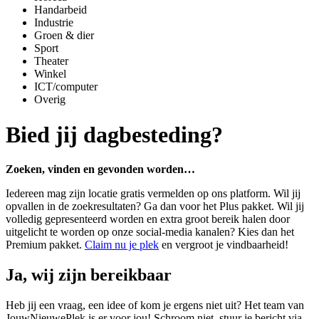
Handarbeid
Industrie
Groen & dier
Sport
Theater
Winkel
ICT/computer
Overig
Bied jij dagbesteding?
Zoeken, vinden en gevonden worden…
Iedereen mag zijn locatie gratis vermelden op ons platform. Wil jij
opvallen in de zoekresultaten? Ga dan voor het Plus pakket. Wil jij
volledig gepresenteerd worden en extra groot bereik halen door
uitgelicht te worden op onze social-media kanalen? Kies dan het
Premium pakket.
Claim nu je plek
en vergroot je vindbaarheid!
Ja, wij zijn bereikbaar
Heb jij een vraag, een idee of kom je ergens niet uit? Het team van
JouwNieuwePlek is er voor jou! Schroom niet, stuur je bericht via