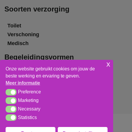
Soorten verzorging
Toilet
Verschoning
Medisch
Begeleidingsvormen
x
Onze website gebruikt cookies om jouw de
Grote groepsbegeleiding
beste werking en ervaring te geven.
Kleine groepsbegeleiding
Meer informatie
Individuele begeleiding
Preference
Preference
Marketing
Marketing
Necessary
Necessary
Statistics
Statistics
Algemene voorwaarden
,
privacy verklaring
&
cookieverklaring