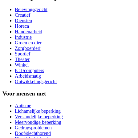
Belevingsgericht
Creatief
Diensten
Horeca
Handenarbeid
Industrie
Groen en dier
Zorgboerderij
Sportief
Theater
Winkel
ICT/computers
Arbeidsmatig
Ontwikkelingsgericht
Voor mensen met
Autisme
Lichamelijke beperking
Verstandelijke beperking
Meervoudige beperking
Gedragsproblemen
Doof/slechthorend