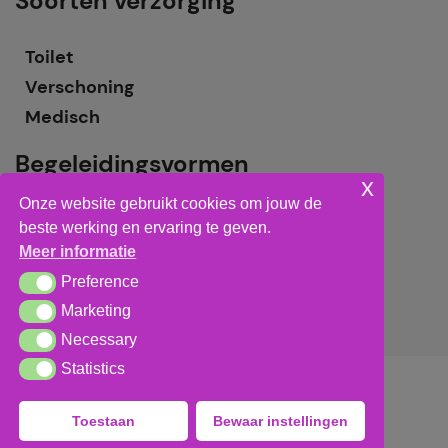
Soorten verzorging
Toilet
Verschoning
Medisch
Begeleidingsvormen
x
Onze website gebruikt cookies om jouw de
Grote groepsbegeleiding
beste werking en ervaring te geven.
Kleine groepsbegeleiding
Meer informatie
Individuele begeleiding
Preference
Preference
Marketing
Marketing
Necessary
Necessary
Statistics
Statistics
Algemene voorwaarden
,
privacy verklaring
&
cookieverklaring
Toestaan
Bewaar instellingen
tech:
dodo.nl
|
design:
studioviv.nl