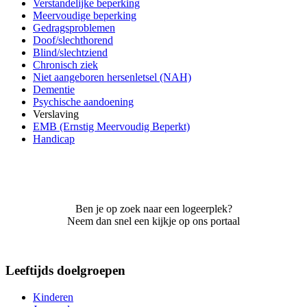
Verstandelijke beperking
Meervoudige beperking
Gedragsproblemen
Doof/slechthorend
Blind/slechtziend
Chronisch ziek
Niet aangeboren hersenletsel (NAH)
Dementie
Psychische aandoening
Verslaving
EMB (Ernstig Meervoudig Beperkt)
Handicap
Ben je op zoek naar een logeerplek?
Neem dan snel een kijkje op ons portaal
Leeftijds doelgroepen
Kinderen