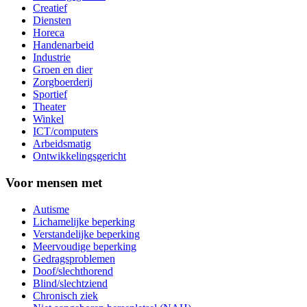
Creatief
Diensten
Horeca
Handenarbeid
Industrie
Groen en dier
Zorgboerderij
Sportief
Theater
Winkel
ICT/computers
Arbeidsmatig
Ontwikkelingsgericht
Voor mensen met
Autisme
Lichamelijke beperking
Verstandelijke beperking
Meervoudige beperking
Gedragsproblemen
Doof/slechthorend
Blind/slechtziend
Chronisch ziek