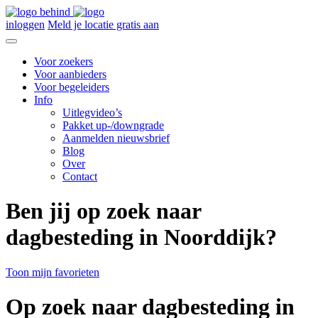
inloggen
Meld je locatie gratis aan
Voor zoekers
Voor aanbieders
Voor begeleiders
Info
Uitlegvideo’s
Pakket up-/downgrade
Aanmelden nieuwsbrief
Blog
Over
Contact
Ben jij op zoek naar
dagbesteding in Noorddijk?
Toon mijn favorieten
Op zoek naar dagbesteding in