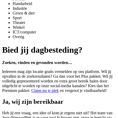
Handarbeid
Industrie
Groen & dier
Sport
Theater
Winkel
ICT/computer
Overig
Bied jij dagbesteding?
Zoeken, vinden en gevonden worden…
Iedereen mag zijn locatie gratis vermelden op ons platform. Wil jij
opvallen in de zoekresultaten? Ga dan voor het Plus pakket. Wil jij
volledig gepresenteerd worden en extra groot bereik halen door
uitgelicht te worden op onze social-media kanalen? Kies dan het
Premium pakket.
Claim nu je plek
en vergroot je vindbaarheid!
Ja, wij zijn bereikbaar
Heb jij een vraag, een idee of kom je ergens niet uit? Het team van
JouwNieuwePlek is er voor jou! Schroom niet, stuur je bericht via