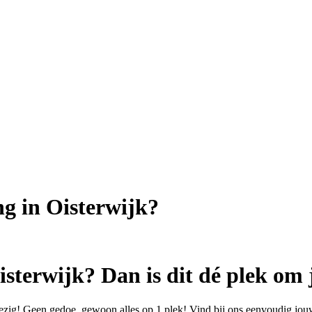
ng in Oisterwijk?
sterwijk? Dan is dit dé plek om 
ezig! Geen gedoe, gewoon alles op 1 plek! Vind bij ons eenvoudig jouw 