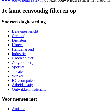
www.JouwNieuwePlek.nl
opgezet. JouwNieuwePlek is het platform v
Je kunt eenvoudig filteren op
Soorten dagbesteding
Belevingsgericht
Creatief
Diensten
Horeca
Handenarbeid
Industrie
Groen en dier
Zorgboerderij
Sportief
Theater
Winkel
ICT/computers
Arbeidsmatig
Ontwikkelingsgericht
Voor mensen met
Autisme