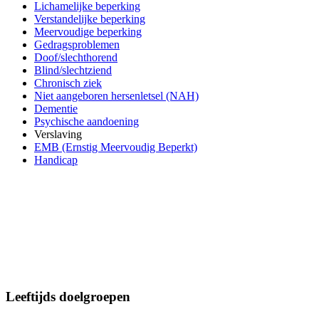
Lichamelijke beperking
Verstandelijke beperking
Meervoudige beperking
Gedragsproblemen
Doof/slechthorend
Blind/slechtziend
Chronisch ziek
Niet aangeboren hersenletsel (NAH)
Dementie
Psychische aandoening
Verslaving
EMB (Ernstig Meervoudig Beperkt)
Handicap
Leeftijds doelgroepen