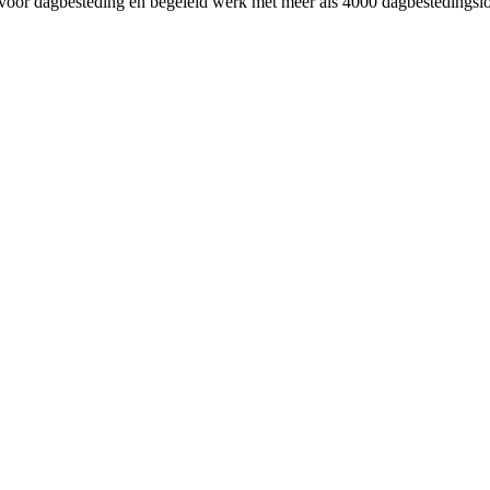
oor dagbesteding en begeleid werk met meer als 4000 dagbestedingslo