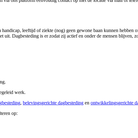
ia ons platform eenvoudig contact op met de locatie via mail of telef
 handicap, leeftijd of ziekte (nog) geen gewone baan kunnen hebben o
et uit. Dagbesteding is er zodat zij actief en onder de mensen blijven, 
ing.
begeleid werk.
gbesteding
,
belevingsgerichte dagbesteding
en
ontwikkelingsgerichte d
lteren op: