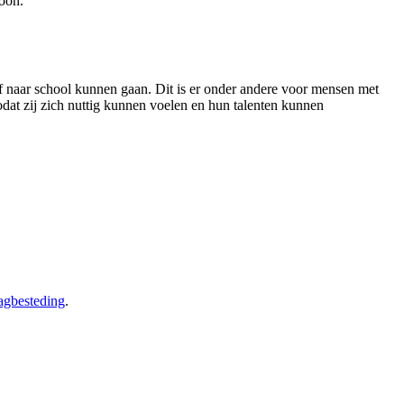
oon.
f naar school kunnen gaan
. Dit is er onder andere voor mensen met
zodat zij zich nuttig kunnen voelen en hun talenten kunnen
agbesteding
.