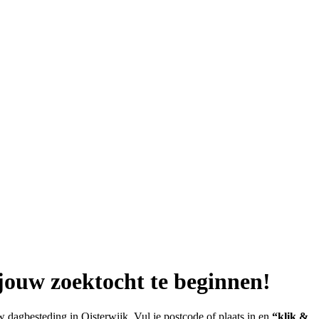
jouw zoektocht te beginnen!
dagbesteding in Oisterwijk. Vul je postcode of plaats in en
“klik &