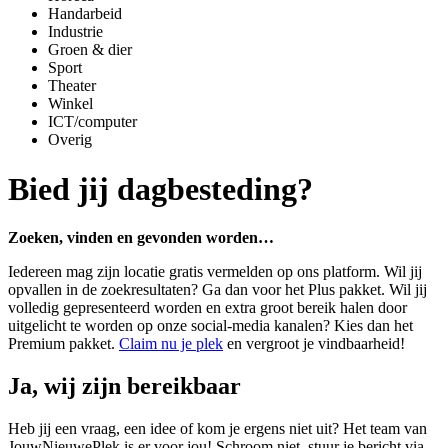
Handarbeid
Industrie
Groen & dier
Sport
Theater
Winkel
ICT/computer
Overig
Bied jij dagbesteding?
Zoeken, vinden en gevonden worden…
Iedereen mag zijn locatie gratis vermelden op ons platform. Wil jij
opvallen in de zoekresultaten? Ga dan voor het Plus pakket. Wil jij
volledig gepresenteerd worden en extra groot bereik halen door
uitgelicht te worden op onze social-media kanalen? Kies dan het
Premium pakket.
Claim nu je plek
en vergroot je vindbaarheid!
Ja, wij zijn bereikbaar
Heb jij een vraag, een idee of kom je ergens niet uit? Het team van
JouwNieuwePlek is er voor jou! Schroom niet, stuur je bericht via