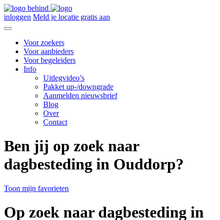
inloggen
Meld je locatie gratis aan
Voor zoekers
Voor aanbieders
Voor begeleiders
Info
Uitlegvideo’s
Pakket up-/downgrade
Aanmelden nieuwsbrief
Blog
Over
Contact
Ben jij op zoek naar
dagbesteding in Ouddorp?
Toon mijn favorieten
Op zoek naar dagbesteding in