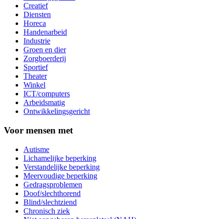
Creatief
Diensten
Horeca
Handenarbeid
Industrie
Groen en dier
Zorgboerderij
Sportief
Theater
Winkel
ICT/computers
Arbeidsmatig
Ontwikkelingsgericht
Voor mensen met
Autisme
Lichamelijke beperking
Verstandelijke beperking
Meervoudige beperking
Gedragsproblemen
Doof/slechthorend
Blind/slechtziend
Chronisch ziek