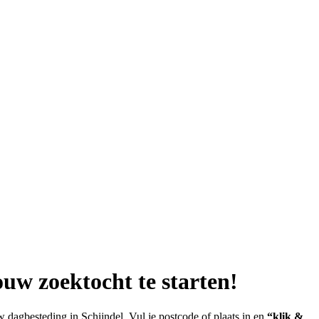
ouw zoektocht te starten!
dagbesteding in Schijndel. Vul je postcode of plaats in en
“klik &