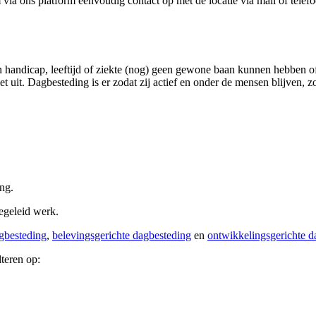
ia ons platform eenvoudig contact op met de locatie via mail of telefo
 handicap, leeftijd of ziekte (nog) geen gewone baan kunnen hebben o
et uit. Dagbesteding is er zodat zij actief en onder de mensen blijven, 
ing.
begeleid werk.
gbesteding
,
belevingsgerichte dagbesteding
en
ontwikkelingsgerichte d
lteren op: