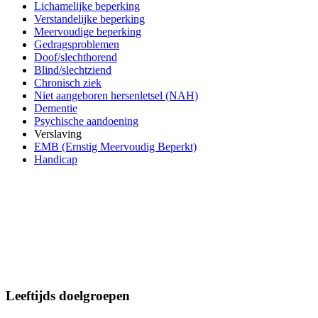
Lichamelijke beperking
Verstandelijke beperking
Meervoudige beperking
Gedragsproblemen
Doof/slechthorend
Blind/slechtziend
Chronisch ziek
Niet aangeboren hersenletsel (NAH)
Dementie
Psychische aandoening
Verslaving
EMB (Ernstig Meervoudig Beperkt)
Handicap
Leeftijds doelgroepen