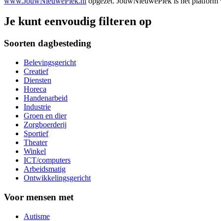
www.JouwNieuwePlek.nl
opgezet. JouwNieuwePlek is het platform v
Je kunt eenvoudig filteren op
Soorten dagbesteding
Belevingsgericht
Creatief
Diensten
Horeca
Handenarbeid
Industrie
Groen en dier
Zorgboerderij
Sportief
Theater
Winkel
ICT/computers
Arbeidsmatig
Ontwikkelingsgericht
Voor mensen met
Autisme