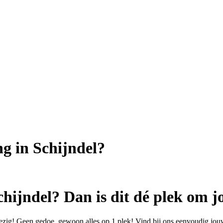
ng in Schijndel?
hijndel? Dan is dit dé plek om j
ezig! Geen gedoe, gewoon alles op 1 plek! Vind bij ons eenvoudig jouw 