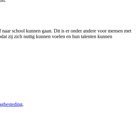
on.
f naar school kunnen gaan
. Dit is er onder andere voor mensen met
zodat zij zich nuttig kunnen voelen en hun talenten kunnen
agbesteding
.