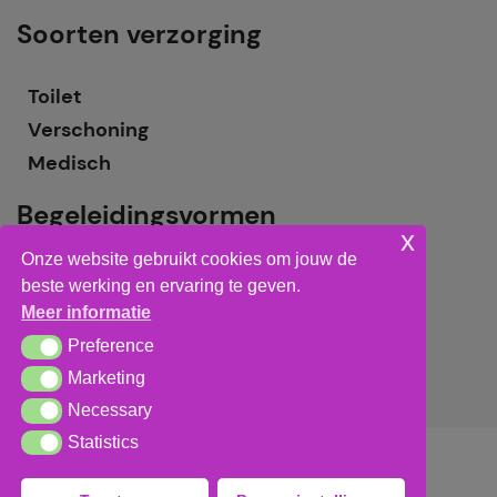
Soorten verzorging
Toilet
Verschoning
Medisch
Begeleidingsvormen
x
Onze website gebruikt cookies om jouw de
Grote groepsbegeleiding
beste werking en ervaring te geven.
Kleine groepsbegeleiding
Meer informatie
Individuele begeleiding
Preference
Preference
Marketing
Marketing
Necessary
Necessary
Statistics
Statistics
Algemene voorwaarden
,
privacy verklaring
&
cookieverklaring