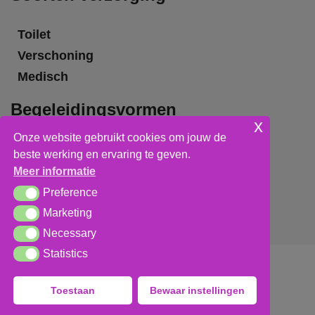
Toilet
Verschoning
Medisch
Begeleidingsvormen
x
Onze website gebruikt cookies om jouw de
Grote groepsbegeleiding
beste werking en ervaring te geven.
Kleine groepsbegeleiding
Meer informatie
Individuele begeleiding
Preference
Preference
Marketing
Marketing
Necessary
Necessary
Statistics
Statistics
Algemene voorwaarden
,
privacy verklaring
&
cookieverklaring
Toestaan
Bewaar instellingen
tech:
dodo.nl
|
design:
studioviv.nl