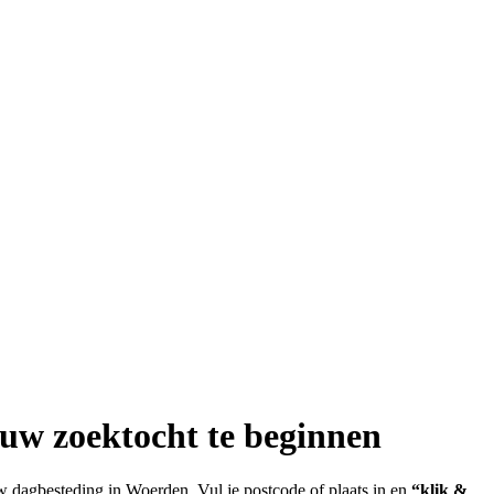
ouw zoektocht te beginnen
w dagbesteding in Woerden. Vul je postcode of plaats in en
“klik &