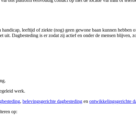
 ons platform eenvoudig contact op met de locatie via mail of telefo
 handicap, leeftijd of ziekte (nog) geen gewone baan kunnen hebben o
et uit. Dagbesteding is er zodat zij actief en onder de mensen blijven, 
ing.
begeleid werk.
gbesteding
,
belevingsgerichte dagbesteding
en
ontwikkelingsgerichte d
lteren op: