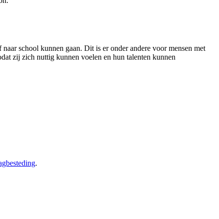
on.
f naar school kunnen gaan
. Dit is er onder andere voor mensen met
zodat zij zich nuttig kunnen voelen en hun talenten kunnen
agbesteding
.