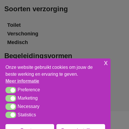
Soorten verzorging
Toilet
Verschoning
Medisch
Begeleidingsvormen
x
Onze website gebruikt cookies om jouw de
Grote groepsbegeleiding
beste werking en ervaring te geven.
Kleine groepsbegeleiding
Meer informatie
Individuele begeleiding
Preference
Preference
Marketing
Marketing
Necessary
Necessary
Statistics
Statistics
Algemene voorwaarden
,
privacy verklaring
&
cookieverklaring