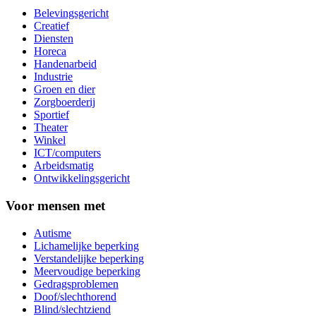
Belevingsgericht
Creatief
Diensten
Horeca
Handenarbeid
Industrie
Groen en dier
Zorgboerderij
Sportief
Theater
Winkel
ICT/computers
Arbeidsmatig
Ontwikkelingsgericht
Voor mensen met
Autisme
Lichamelijke beperking
Verstandelijke beperking
Meervoudige beperking
Gedragsproblemen
Doof/slechthorend
Blind/slechtziend