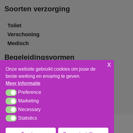
Soorten verzorging
Toilet
Verschoning
Medisch
Begeleidingsvormen
x
Onze website gebruikt cookies om jouw de
Grote groepsbegeleiding
beste werking en ervaring te geven.
Kleine groepsbegeleiding
Meer informatie
Individuele begeleiding
Preference
Preference
Marketing
Marketing
Necessary
Necessary
Statistics
Statistics
Algemene voorwaarden
,
privacy verklaring
&
cookieverklaring