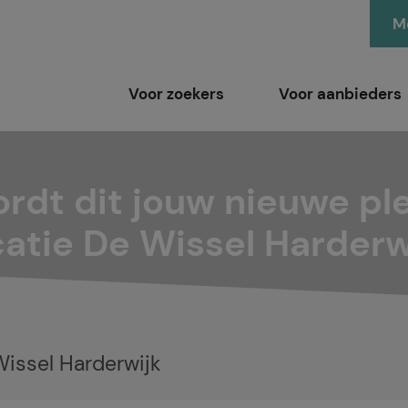
Me
Voor zoekers
Voor aanbieders
rdt dit jouw nieuwe pl
catie De Wissel Harderw
issel Harderwijk