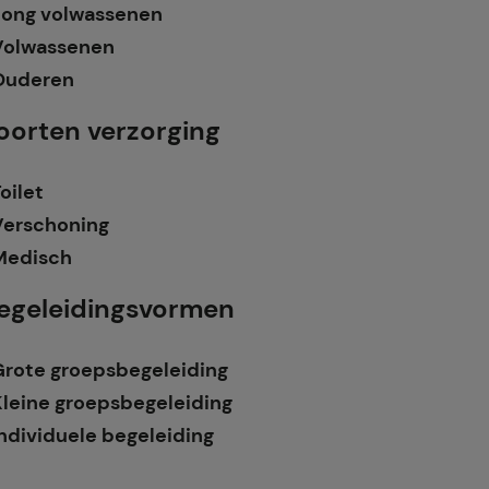
Jong volwassenen
Volwassenen
Ouderen
oorten verzorging
oilet
Verschoning
Medisch
egeleidingsvormen
Grote groepsbegeleiding
Kleine groepsbegeleiding
ndividuele begeleiding