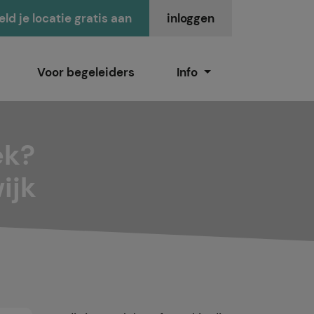
ld je locatie gratis aan
inloggen
Voor begeleiders
Info
ek?
ijk