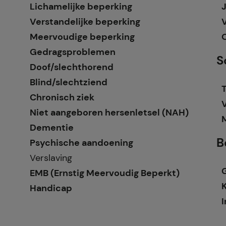
Lichamelijke beperking
Verstandelijke beperking
Meervoudige beperking
Gedragsproblemen
S
Doof/slechthorend
Blind/slechtziend
T
Chronisch ziek
Niet aangeboren hersenletsel (NAH)
Dementie
B
Psychische aandoening
Verslaving
EMB (Ernstig Meervoudig Beperkt)
Handicap
I