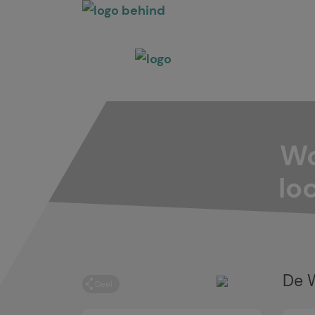
Wo
lo
De W
Deel