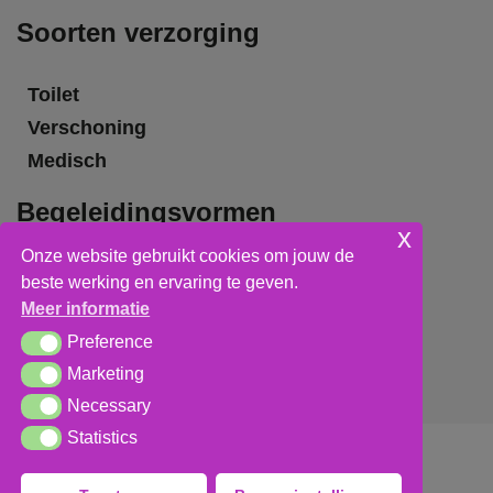
Soorten verzorging
Toilet
Verschoning
Medisch
Begeleidingsvormen
x
Onze website gebruikt cookies om jouw de
Grote groepsbegeleiding
beste werking en ervaring te geven.
Kleine groepsbegeleiding
Meer informatie
Individuele begeleiding
Preference
Preference
Marketing
Marketing
Necessary
Necessary
Statistics
Statistics
Algemene voorwaarden
,
privacy verklaring
&
cookieverklaring