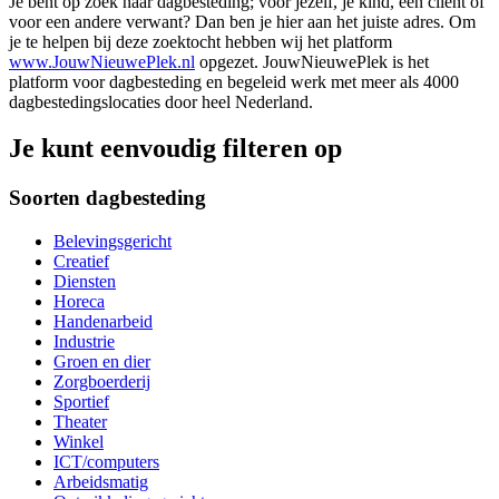
Je bent op zoek naar dagbesteding; voor jezelf, je kind, een cliënt of
voor een andere verwant? Dan ben je hier aan het juiste adres. Om
je te helpen bij deze zoektocht hebben wij het platform
www.JouwNieuwePlek.nl
opgezet. JouwNieuwePlek is het
platform voor dagbesteding en begeleid werk met meer als 4000
dagbestedingslocaties door heel Nederland.
Je kunt eenvoudig filteren op
Soorten dagbesteding
Belevingsgericht
Creatief
Diensten
Horeca
Handenarbeid
Industrie
Groen en dier
Zorgboerderij
Sportief
Theater
Winkel
ICT/computers
Arbeidsmatig