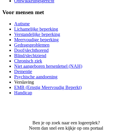
Ontwikkelingsgericht
Voor mensen met
Autisme
Lichamelijke beperking
Verstandelijke beperking
Meervoudige beperking
Gedragsproblemen
Doof/slechthorend
Blind/slechtziend
Chronisch ziek
Niet aangeboren hersenletsel (NAH)
Dementie
Psychische aandoening
Verslaving
EMB (Ernstig Meervoudig Beperkt)
Handicap
Ben je op zoek naar een logeerplek?
Neem dan snel een kijkje op ons portaal