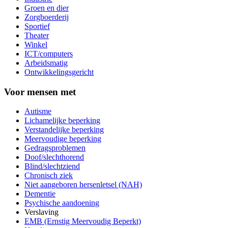
Groen en dier
Zorgboerderij
Sportief
Theater
Winkel
ICT/computers
Arbeidsmatig
Ontwikkelingsgericht
Voor mensen met
Autisme
Lichamelijke beperking
Verstandelijke beperking
Meervoudige beperking
Gedragsproblemen
Doof/slechthorend
Blind/slechtziend
Chronisch ziek
Niet aangeboren hersenletsel (NAH)
Dementie
Psychische aandoening
Verslaving
EMB (Ernstig Meervoudig Beperkt)