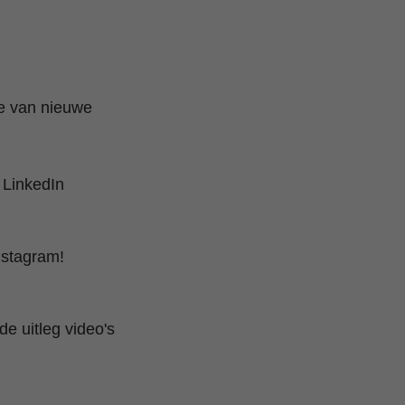
te van nieuwe
 LinkedIn
nstagram!
e uitleg video's