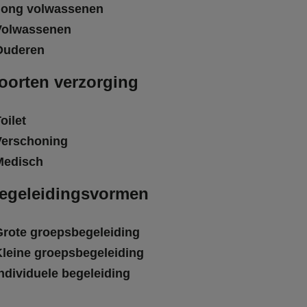
Jong volwassenen
Volwassenen
Ouderen
oorten verzorging
oilet
Verschoning
Medisch
egeleidingsvormen
Grote groepsbegeleiding
Kleine groepsbegeleiding
ndividuele begeleiding