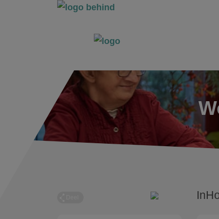
Wo
InHo
Deel