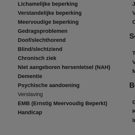
Lichamelijke beperking
Verstandelijke beperking
Meervoudige beperking
Gedragsproblemen
S
Doof/slechthorend
Blind/slechtziend
T
Chronisch ziek
Niet aangeboren hersenletsel (NAH)
Dementie
B
Psychische aandoening
Verslaving
EMB (Ernstig Meervoudig Beperkt)
Handicap
I