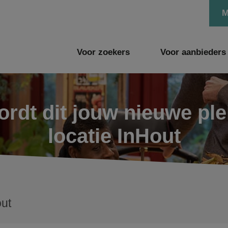
M
Voor zoekers
Voor aanbieders
rdt dit jouw nieuwe pl
locatie InHout
ut