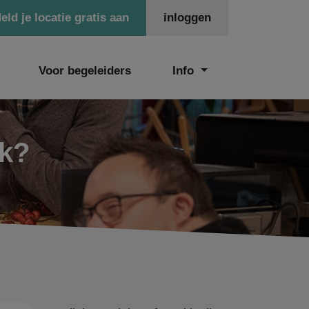
eld je locatie gratis aan
inloggen
Voor begeleiders
Info
ek?