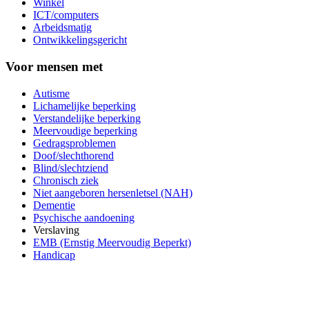
Winkel
ICT/computers
Arbeidsmatig
Ontwikkelingsgericht
Voor mensen met
Autisme
Lichamelijke beperking
Verstandelijke beperking
Meervoudige beperking
Gedragsproblemen
Doof/slechthorend
Blind/slechtziend
Chronisch ziek
Niet aangeboren hersenletsel (NAH)
Dementie
Psychische aandoening
Verslaving
EMB (Ernstig Meervoudig Beperkt)
Handicap