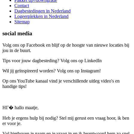
Pakket up-/downgrade
Contact
Dagbestedingen in Nederland
Logeerplekken in Nederland
Sitemap
social media
Volg ons op Facebook en blijf op de hoogte van nieuwe locaties bij
jou in de buurt.
Tips voor jouw dagbesteding? Volg ons op LinkedIn
Wil jij geïnspireerd worden? Volg ons op Instagram!
Op ons YouTube kanaal vind je verschillende uitleg video's en
handige tips!
HГ� hallo maatje,
Heb je ergens hulp bij nodig? Stel mij gerust een vraag hoor, ik ben
er voor je.
Vul hierboven je naam en je vraag in en ik beantwoord hem zo snel