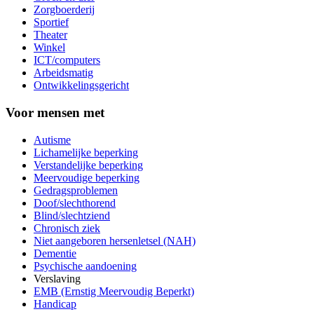
Zorgboerderij
Sportief
Theater
Winkel
ICT/computers
Arbeidsmatig
Ontwikkelingsgericht
Voor mensen met
Autisme
Lichamelijke beperking
Verstandelijke beperking
Meervoudige beperking
Gedragsproblemen
Doof/slechthorend
Blind/slechtziend
Chronisch ziek
Niet aangeboren hersenletsel (NAH)
Dementie
Psychische aandoening
Verslaving
EMB (Ernstig Meervoudig Beperkt)
Handicap