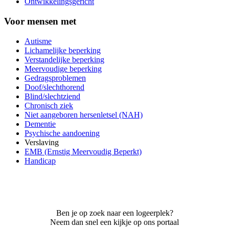
Ontwikkelingsgericht
Voor mensen met
Autisme
Lichamelijke beperking
Verstandelijke beperking
Meervoudige beperking
Gedragsproblemen
Doof/slechthorend
Blind/slechtziend
Chronisch ziek
Niet aangeboren hersenletsel (NAH)
Dementie
Psychische aandoening
Verslaving
EMB (Ernstig Meervoudig Beperkt)
Handicap
Ben je op zoek naar een logeerplek?
Neem dan snel een kijkje op ons portaal