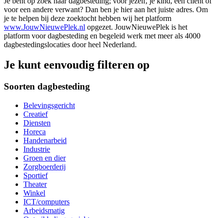
Je bent op zoek naar dagbesteding; voor jezelf, je kind, een cliënt of
voor een andere verwant? Dan ben je hier aan het juiste adres. Om
je te helpen bij deze zoektocht hebben wij het platform
www.JouwNieuwePlek.nl
opgezet. JouwNieuwePlek is het
platform voor dagbesteding en begeleid werk met meer als 4000
dagbestedingslocaties door heel Nederland.
Je kunt eenvoudig filteren op
Soorten dagbesteding
Belevingsgericht
Creatief
Diensten
Horeca
Handenarbeid
Industrie
Groen en dier
Zorgboerderij
Sportief
Theater
Winkel
ICT/computers
Arbeidsmatig