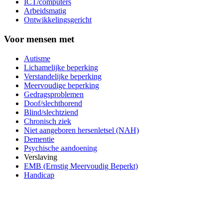
ICT/computers
Arbeidsmatig
Ontwikkelingsgericht
Voor mensen met
Autisme
Lichamelijke beperking
Verstandelijke beperking
Meervoudige beperking
Gedragsproblemen
Doof/slechthorend
Blind/slechtziend
Chronisch ziek
Niet aangeboren hersenletsel (NAH)
Dementie
Psychische aandoening
Verslaving
EMB (Ernstig Meervoudig Beperkt)
Handicap