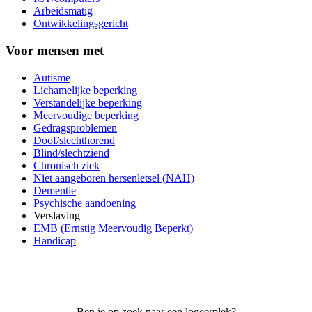
Arbeidsmatig
Ontwikkelingsgericht
Voor mensen met
Autisme
Lichamelijke beperking
Verstandelijke beperking
Meervoudige beperking
Gedragsproblemen
Doof/slechthorend
Blind/slechtziend
Chronisch ziek
Niet aangeboren hersenletsel (NAH)
Dementie
Psychische aandoening
Verslaving
EMB (Ernstig Meervoudig Beperkt)
Handicap
Ben je op zoek naar een logeerplek?