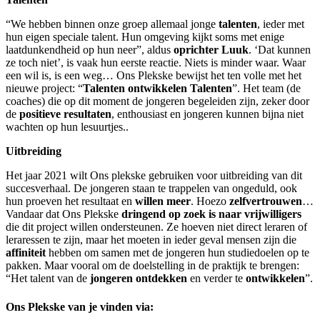
“We hebben binnen onze groep allemaal jonge
talenten
, ieder met
hun eigen speciale talent. Hun omgeving kijkt soms met enige
laatdunkendheid op hun neer”, aldus
oprichter Luuk
. ‘Dat kunnen
ze toch niet’, is vaak hun eerste reactie. Niets is minder waar. Waar
een wil is, is een weg… Ons Plekske bewijst het ten volle met het
nieuwe project: “
Talenten ontwikkelen Talenten
”. Het team (de
coaches) die op dit moment de jongeren begeleiden zijn, zeker door
de
positieve resultaten
, enthousiast en jongeren kunnen bijna niet
wachten op hun lesuurtjes..
Uitbreiding
Het jaar 2021 wilt Ons plekske gebruiken voor uitbreiding van dit
succesverhaal. De jongeren staan te trappelen van ongeduld, ook
hun proeven het resultaat en
willen meer
. Hoezo
zelfvertrouwen
…
Vandaar dat Ons Plekske
dringend op zoek is naar vrijwilligers
die dit project willen ondersteunen. Ze hoeven niet direct leraren of
leraressen te zijn, maar het moeten in ieder geval mensen zijn die
affiniteit
hebben om samen met de jongeren hun studiedoelen op te
pakken. Maar vooral om de doelstelling in de praktijk te brengen:
“Het talent van de
jongeren ontdekken
en verder te
ontwikkelen
”.
Ons Plekske van je vinden via: