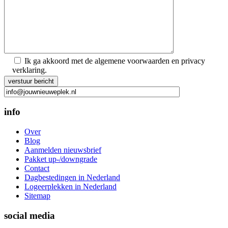
Ik ga akkoord met de algemene voorwaarden en privacy
verklaring.
Gelieve
dit
veld
leeg
info
te
laten.
Over
Blog
Aanmelden nieuwsbrief
Pakket up-/downgrade
Contact
Dagbestedingen in Nederland
Logeerplekken in Nederland
Sitemap
social media