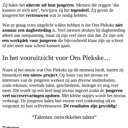
Zij halen het
uiterste uit hun jongeren
. Mensen die zeggen ‘dat
kunnen ze toch niet’, bewijzen zij het
tegendeel
. Zij geven de
jongeren het
vertrouwen
wat ze nodig hebben.
Wat ze graag extra uitgelicht willen hebben is dat Ons Plekske
niet
zomaar een dagbesteding
is. Veel mensen denken bij dagbesteding
alleen aan ontspanning, maar zij zijn veel meer dan dat. Ze zijn ook
een werkplek voor jongeren
die bijvoorbeeld klaar zijn op school
of niet meer naar school kunnen gaan.
In het vooruitzicht voor Ons Plekske…
Naast al het moois wat Ons Plekske op dit moment biedt, starten zij
binnenkort
een nieuw project
: Op basis van het niveau en
interesses van de jongeren werken zij aan diverse studiedoelen,
zoals rekenen, vreemde talen, geschiedenis, biologie en nog veel
meer. Dit wordt op een heel laag niveau ingezet zodat de
jongeren
veel succeservaringen
opdoen
. Met kleine stapjes wordt het niveau
verhoogt. De jongeren halen hier enorm veel voldoening uit en
vergroten zo hun zelfvertrouwen.
De resultaten zijn geweldig
!
“Talenten ontwikkelen talent”
Talenten