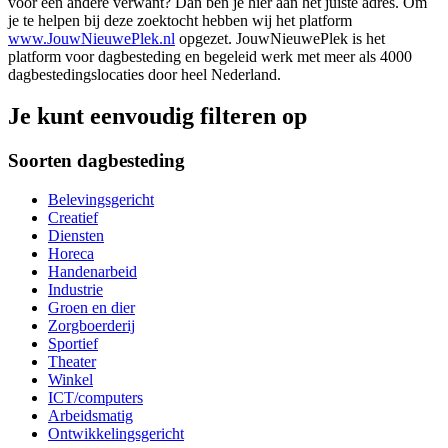
voor een andere verwant? Dan ben je hier aan het juiste adres. Om
je te helpen bij deze zoektocht hebben wij het platform
www.JouwNieuwePlek.nl
opgezet. JouwNieuwePlek is het
platform voor dagbesteding en begeleid werk met meer als 4000
dagbestedingslocaties door heel Nederland.
Je kunt eenvoudig filteren op
Soorten dagbesteding
Belevingsgericht
Creatief
Diensten
Horeca
Handenarbeid
Industrie
Groen en dier
Zorgboerderij
Sportief
Theater
Winkel
ICT/computers
Arbeidsmatig
Ontwikkelingsgericht