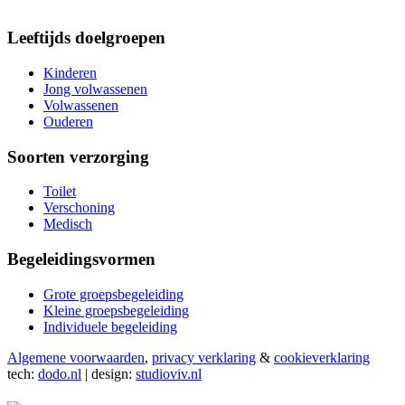
Leeftijds doelgroepen
Kinderen
Jong volwassenen
Volwassenen
Ouderen
Soorten verzorging
Toilet
Verschoning
Medisch
Begeleidingsvormen
Grote groepsbegeleiding
Kleine groepsbegeleiding
Individuele begeleiding
Algemene voorwaarden
,
privacy verklaring
&
cookieverklaring
tech:
dodo.nl
|
design:
studioviv.nl