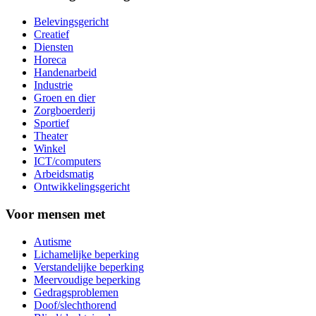
Belevingsgericht
Creatief
Diensten
Horeca
Handenarbeid
Industrie
Groen en dier
Zorgboerderij
Sportief
Theater
Winkel
ICT/computers
Arbeidsmatig
Ontwikkelingsgericht
Voor mensen met
Autisme
Lichamelijke beperking
Verstandelijke beperking
Meervoudige beperking
Gedragsproblemen
Doof/slechthorend